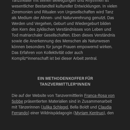
Tanztheater mit seinen Bewegungen und Rhythmen ist
wesentlicher Bestandteil kultureller Entwicklungen. In vielen
Zeremonien und Ritualen von Urgesellschaften wird Tanz
als Medium der Ahnen- und Naturverehrung genutzt. Das
Werden und Vergehen, Geburt und Wiedergeburt bilden
den Kern des zyklischen Verständnisses von Leben und
Tod matriarchaler Gesellschaften. Eben dieses Verständnis
sowie die Anerkennung des Menschen als Naturwesen
können besonders für junge Frauen empowernd wirken.
Das Erfahren von Kollektivität oder auch
Kompliz*innenschaft ist bei dieser Arbeit zentral.
EIN METHODENKOFFER FÜR
TANZVERMITTLER*INNEN
Die auf der Website von Tanzvermittlerin
Franca-Rosa von
Sobbe
präsentierten Materialien sind in Zusammenarbeit
mit Tänzerinnen (
Julika Schlegel
, Bella Boldt und
Claudia
Ferrando
) einer Wildnispädagogin (
Myriam Kentrup
), den
Videografinnen (
Laura Hinz
und Seda Kaçak), Malerin (Nora
von Sobbe), einer Mythenexpertin (Kathrin Wind) und