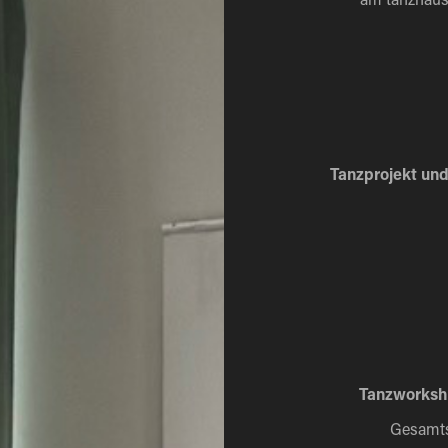
Tanzprojekt un
Tanzworksho
Gesamts