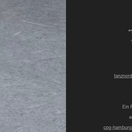
"
tanznord
Ein 
a
cpg-hamburg.