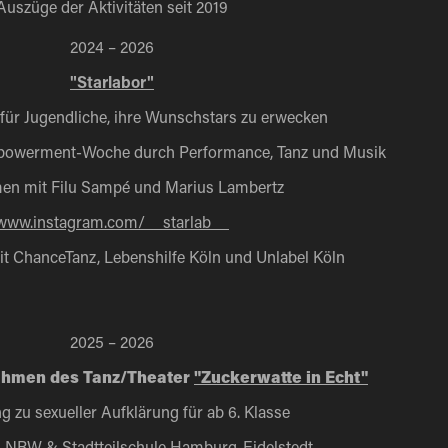
Auszüge der Aktivitäten seit 2019
2024 – 2026
"
S
tarlabor"
für Jugendliche, ihre Wunschstars zu erwecken
mpowerment-Woche durch Performance, Tanz und Musik
n mit Filu Sampé und Marius Lambertz
www.instagram.com/__starlab__
it ChanceTanz, Lebenshilfe Köln und Unlabel Köln
2025 – 2026
ahmen des Tanz/Theater
"Zuckerwatte in Echt"
 zu sexueller Aufklärung für ab 6. Klasse
 NRW & Stadtteilschule Hamburg-Eidelstedt