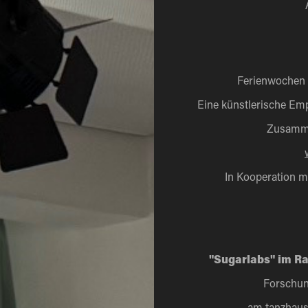
Ferienwochen 
Eine künstlerische E
Zusamme
In Kooperation m
"Sugarlabs" im R
Forschung
am tanzhaus